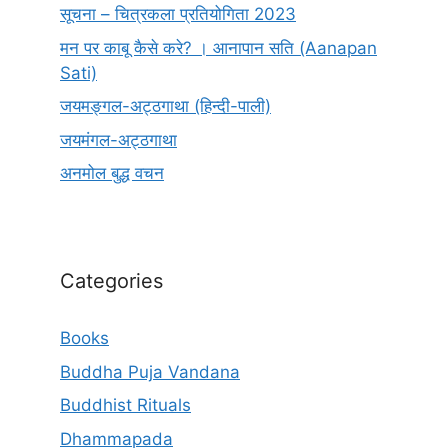
सूचना – चित्रकला प्रतियोगिता 2023
मन पर काबू कैसे करे? । आनापान सति (Aanapan
Sati)
जयमङ्गल-अट्ठगाथा (हिन्दी-पाली)
जयमंगल-अट्ठगाथा
अनमोल बुद्ध वचन
Categories
Books
Buddha Puja Vandana
Buddhist Rituals
Dhammapada