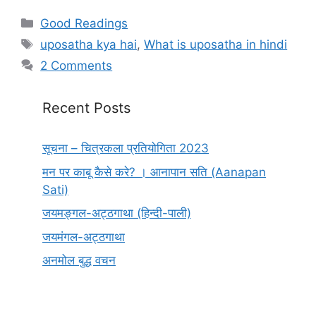
Categories
Good Readings
Tags
uposatha kya hai
,
What is uposatha in hindi
2 Comments
Recent Posts
सूचना – चित्रकला प्रतियोगिता 2023
मन पर काबू कैसे करे? । आनापान सति (Aanapan
Sati)
जयमङ्गल-अट्ठगाथा (हिन्दी-पाली)
जयमंगल-अट्ठगाथा
अनमोल बुद्ध वचन