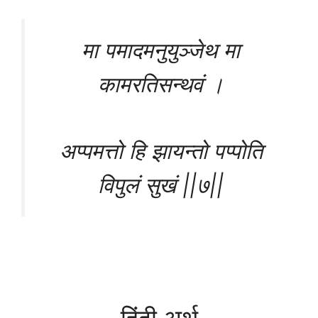
मा पमादमनुयुञ्जेथ मा
कामरतिसन्थवं ।
अप्पमत्तो हि झायन्तो पप्पोति
विपुलं सुखं ||७||