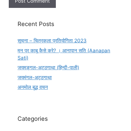
Recent Posts
सूचना – चित्रकला प्रतियोगिता 2023
मन पर काबू कैसे करे? । आनापान सति (Aanapan
Sati)
जयमङ्गल-अट्ठगाथा (हिन्दी-पाली)
जयमंगल-अट्ठगाथा
अनमोल बुद्ध वचन
Categories