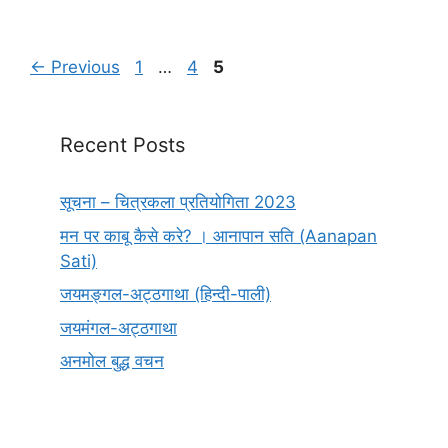
Page
Page
Page
←
Previous
1
…
4
5
Recent Posts
सूचना – चित्रकला प्रतियोगिता 2023
मन पर काबू कैसे करे? । आनापान सति (Aanapan
Sati)
जयमङ्गल-अट्ठगाथा (हिन्दी-पाली)
जयमंगल-अट्ठगाथा
अनमोल बुद्ध वचन